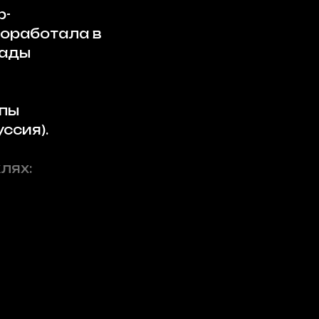
р-
роработала в
нады
ппы
уссия).
лях: