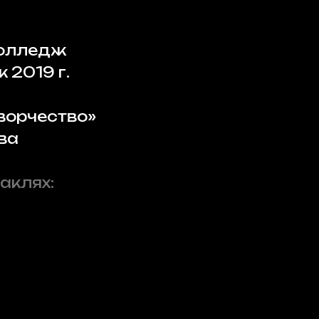
колледж
 2019 г.
ворчество»
ова
аклях: