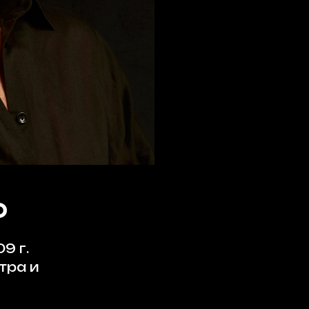
О
9 г.
тра и