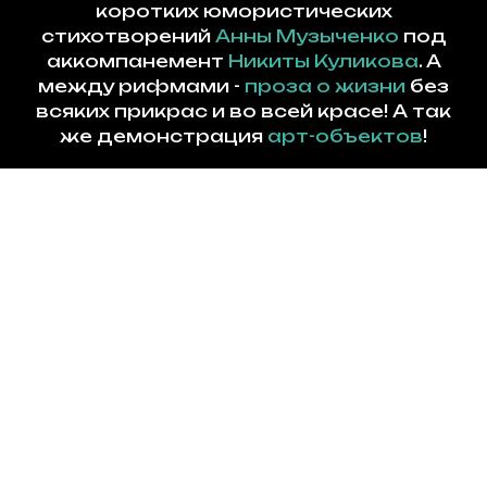
коротких юмористических
стихотворений
Анны Музыченко
под
аккомпанемент
Никиты Куликова
. А
между рифмами -
проза о жизни
без
всяких прикрас и во всей красе! А так
же демонстрация
арт-объектов
!
Авторский спектакль
проходит
в
формате
уютного
"квартирника"
и
каждый раз по факту нового,
тематического и
"живого" выступления
.
жанр
авторский поэтический
спектакль